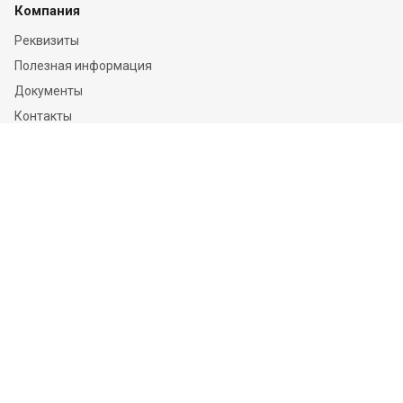
Компания
Реквизиты
Полезная информация
Документы
Контакты
Отзывы
Услуги
Независимая оценка
Независимая экспертиза
О компании
Информация
Конфиденциальность и ФЗ-152
Пользовательское соглашение
Политика обработки персональных данных и информации