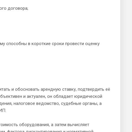
ого договора;
му способны в короткие сроки провести оценку
тать и обосновать арендную ставку, подтвердить её
объективен и актуален, он обладает юридической
ения, налоговое ведомство, судебные органы, а
ИП.
тоимость оборудования, а затем вычисляет
ции, фактора дисконтирования и нормативной