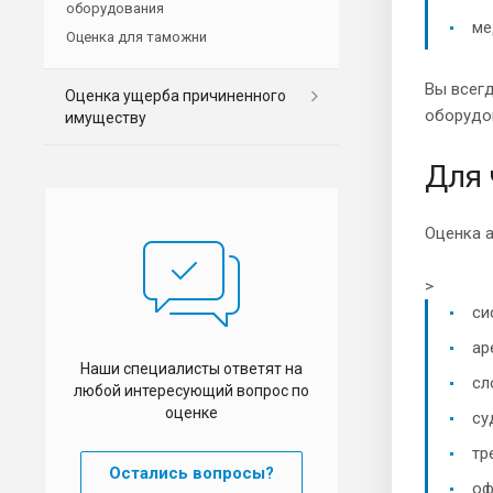
оборудования
ме
Оценка для таможни
Вы всегд
Оценка ущерба причиненного
оборудо
имуществу
Для 
Оценка а
>
си
ар
Наши специалисты ответят на
сл
любой интересующий вопрос по
оценке
су
тр
Остались вопросы?
оф