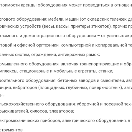
стоимости аренды оборудования может проводиться в отношен
ргового оборудования: мебели, машин (от складских тележек д
хнических устройств (весы, кассы, принтеры этикеток), прочих п
кламного и демонстрационного оборудования – от уличных эк
товой и офисной оргтехники: компьютерной и копировальной тех
ранных систем, ограждений, антикражных рамок;
омышленного оборудования, включая транспортирующие и обр
мплексы, стационарные и мобильные агрегаты, станки;
роительного оборудования: бетонных заводов и смесителей, а
анций, вибраторов (площадных, глубинных, поверхностных), за
р.;
льскохозяйственного оборудования: уборочной и посевной тех
рыскивателей, силосов, элеваторов;
ектромеханических приборов, электрического оборудования, в т
струментов;