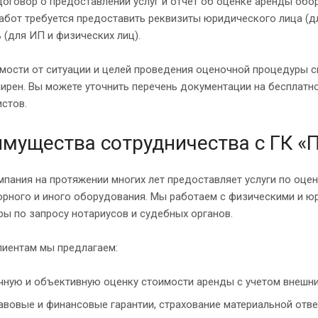
договор о предоставлении услуг и отчет об оценке аренды об
абот требуется предоставить реквизиты юридического лица (д
 (для ИП и физических лиц).
имости от ситуации и целей проведения оценочной процедуры 
ирен. Вы можете уточнить перечень документации на бесплатн
стов.
мущества сотрудничества с ГК «
пания на протяжении многих лет предоставляет услуги по оцен
орного и иного оборудования. Мы работаем с физическими и 
ы по запросу нотариусов и судебных органов.
лиентам мы предлагаем:
чную и объективную оценку стоимости аренды с учетом внешни
авовые и финансовые гарантии, страхование материальной отве