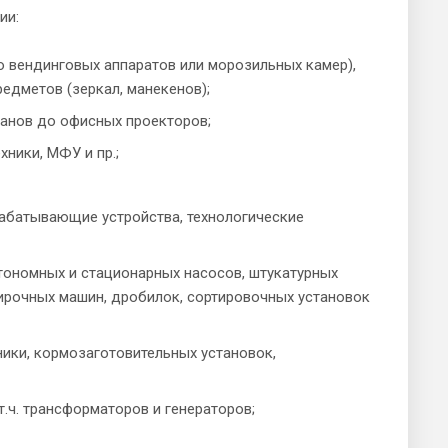
ии:
о вендинговых аппаратов или морозильных камер),
редметов (зеркал, манекенов);
ранов до офисных проекторов;
ники, МФУ и пр.;
абатывающие устройства, технологические
втономных и стационарных насосов, штукатурных
тирочных машин, дробилок, сортировочных установок
ники, кормозаготовительных установок,
.ч. трансформаторов и генераторов;