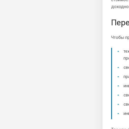
доходно
Пере
Чтобы пр
те
пр
св
пр
ин
св
св
ин