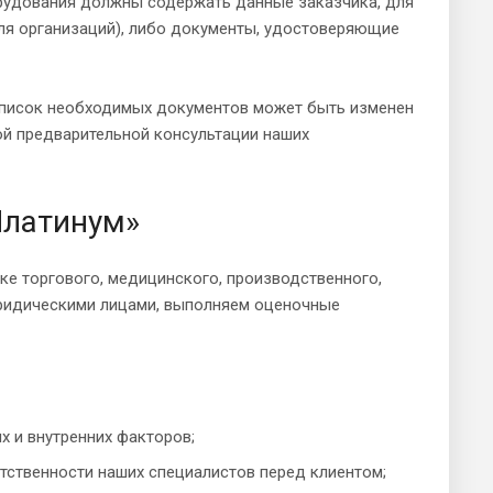
орудования должны содержать данные заказчика, для
ля организаций), либо документы, удостоверяющие
список необходимых документов может быть изменен
ой предварительной консультации наших
Платинум»
ке торгового, медицинского, производственного,
юридическими лицами, выполняем оценочные
х и внутренних факторов;
тственности наших специалистов перед клиентом;