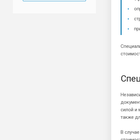
оп
ст
пр
Специал
стоимос
Спе
Независ
документ
силой и 
также д
В случае
стоимост