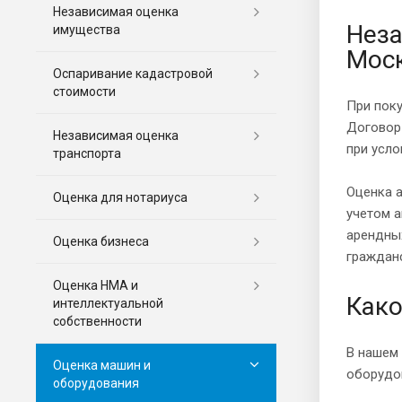
Независимая оценка
Неза
имущества
Моск
Оспаривание кадастровой
стоимости
При пок
Договор 
Независимая оценка
при усло
транспорта
Оценка 
Оценка для нотариуса
учетом 
арендны
Оценка бизнеса
гражданс
Оценка НМА и
Како
интеллектуальной
собственности
В нашем
Оценка машин и
оборудо
оборудования