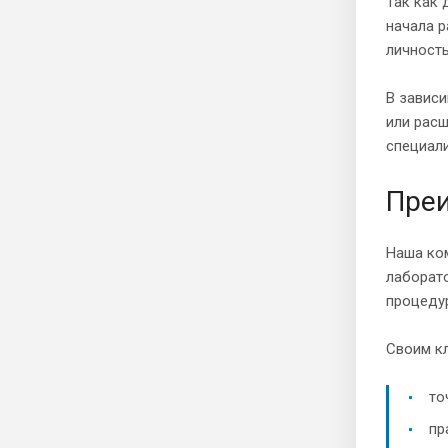
Так как 
начала р
личность
В завис
или расш
специали
Преи
Наша ком
лаборат
процедур
Своим к
то
пр