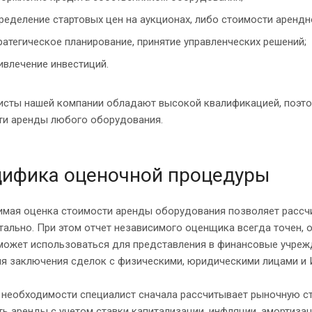
ределение стартовых цен на аукционах, либо стоимости арендн
ратегическое планирование, принятие управленческих решений;
ивлечение инвестиций.
исты нашей компании обладают высокой квалификацией, поэто
ти аренды любого оборудования.
цифика оценочной процедуры
имая оценка стоимости аренды оборудования позволяет рассчи
ально. При этом отчет независимого оценщика всегда точен, 
может использоваться для представления в финансовые учрежд
ля заключения сделок с физическими, юридическими лицами и 
 необходимости специалист сначала рассчитывает рыночную с
ь аренды с учетом ставки капитализации, инфляции, амортиза