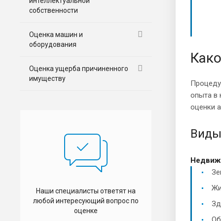
интеллектуальной
собственности
Оценка машин и
оборудования
Како
Оценка ущерба причиненного
имуществу
Процеду
опыта в 
оценки а
Виды
Недвиж
Зе
Жи
Наши специалисты ответят на
любой интересующий вопрос по
Зд
оценке
Об