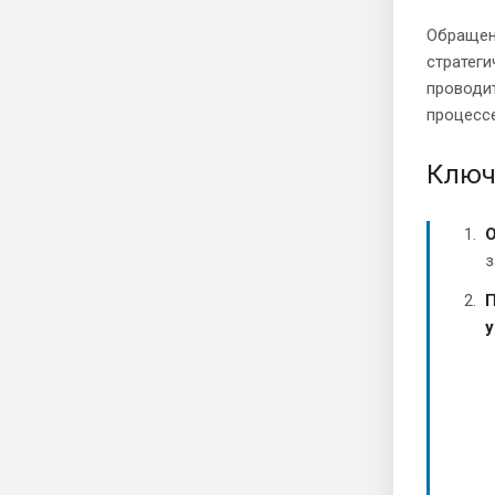
Обращен
стратег
проводит
процессе
Ключ
О
з
П
у