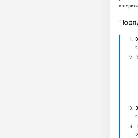
алгоритм
Поря
З
и
С
В
и
П
о