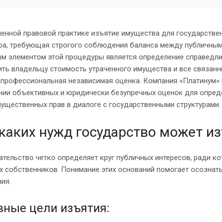
менной правовой практике изъятие имущества для государстве
ра, требующая строгого соблюдения баланса между публичными
м элементом этой процедуры является определение справедли
ть владельцу стоимость утраченного имущества и все связанн
 профессиональная независимая оценка. Компания «Платинум» 
нии объективных и юридически безупречных оценок для опред
ущественных прав в диалоге с государственными структурами.
каких нужд государство может и
ательство четко определяет круг публичных интересов, ради 
х собственников. Понимание этих оснований помогает осознат
ия.
вные цели изъятия: