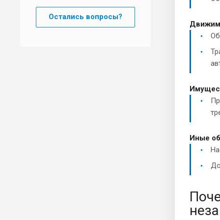
Остались вопросы?
Движим
Об
Тр
ав
Имущес
Пр
тр
Иные об
На
До
Поче
нез