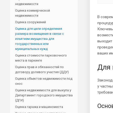
недвижимости
Оценка коммерческой
недвижимости
В совре
Оценка сооружений
процеду
Оценка для цели определения
Ключевы
размера возмещения в связи с
возмести
изъятием имущества для
выходит
государственных или
проведе
муниципальных нужд
ваших им
Оценка стоимости парковочного
места в паркинге
Для 
Оценка прав и обязанностей по
договору долевого участия (ДДУ)
Оценка объектов недвижимости под
Законод
снос
у частны
Оценка недвижимости для выкупа у
требован
Департамент городского имущества
(ДГИ)
Осно
Оценка гаража и машиноместа