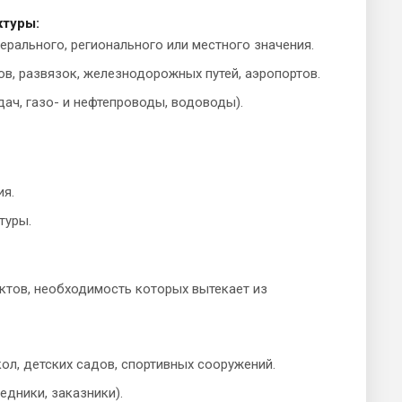
ктуры
:
рального, регионального или местного значения.
в, развязок, железнодорожных путей, аэропортов.
ач, газо- и нефтепроводы, водоводы).
ия.
туры.
ктов, необходимость которых вытекает из
ол, детских садов, спортивных сооружений.
дники, заказники).