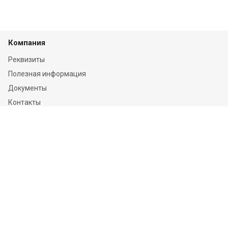
Компания
Реквизиты
Полезная информация
Документы
Контакты
Отзывы
Услуги
Независимая оценка
Независимая экспертиза
О компании
Информация
Конфиденциальность и ФЗ-152