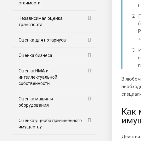
стоимости
р
П
Независимая оценка
(
транспорта
Р
т
Оценка для нотариуса
И
Оценка бизнеса
в
п
Оценка НМА и
интеллектуальной
В любом
собственности
необход
специали
Оценка машин и
оборудования
Как 
иму
Оценка ущерба причиненного
имуществу
Действи