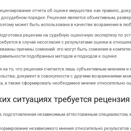
ецензирование отчета об оценке имущества: как правило, до
 досудебном порядке. Рецензия является объективным, разве
оэтому может быть использована в качестве возражения в люб
одготовка рецензии на судебную оценочную экспертизу по ус
ребуется в случае несогласия с результатами оценки в отнош
еважны причины сомнений: это могут быть сомнения в компетен
равильности подобранных методов и подходов к оценке.
 на то, что рецензия считается лишь субъективным мнением и 
ельства, документ в совокупности с другими возражениями мо
а, а также сформировать необходимое мнение относительно оц
ких ситуациях требуется рецензия
я, подготовленная независимым аттестованным специалистом, 
ормирование независимого мнения относительно результатов 