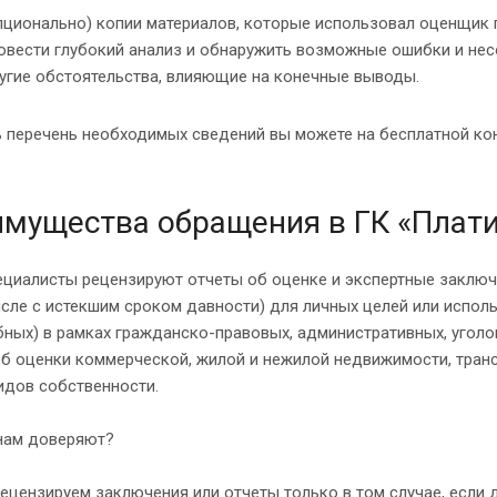
пционально) копии материалов, которые использовал оценщик п
овести глубокий анализ и обнаружить возможные ошибки и не
угие обстоятельства, влияющие на конечные выводы.
 перечень необходимых сведений вы можете на бесплатной кон
мущества обращения в ГК «Плат
ециалисты рецензируют отчеты об оценке и экспертные заключ
исле с истекшим сроком давности) для личных целей или испол
ных) в рамках гражданско-правовых, административных, уголо
б оценки коммерческой, жилой и нежилой недвижимости, трансп
идов собственности.
нам доверяют?
ецензируем заключения или отчеты только в том случае, если 