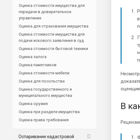
Оценка стоимости имущества для
Р
передачи в доверительное
управление
в
п
Оценка для страхования имущества
Оценка стоимости имущества для
П
подачи искового заявления в суд
т
Оценка стоимости бытовой техники
н
Оценка залога
п
Оценка памятников
Оценка стоимости мебели
Несмотря
доказат
Оценка для посольства
оценщик
Оценка государственного и
муниципального имущества
В ка
Оценка оружия
Оценка при разделе имущества
Оценка права требования
Рецензи
Оспаривание кадастровой
Ф