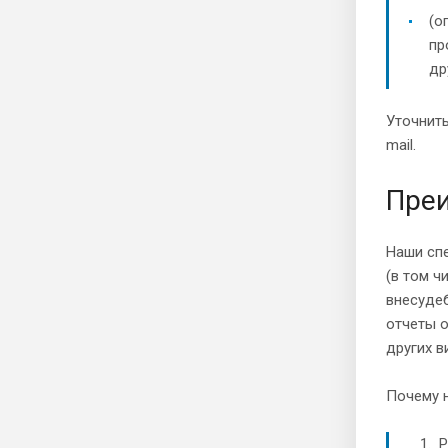
(о
пр
др
Уточнить
mail.
Преи
Наши сп
(в том ч
внесудеб
отчеты о
других в
Почему 
Р