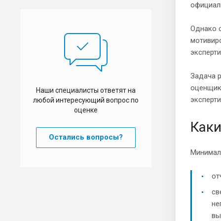
официал
Однако с
мотивиро
эксперти
Задача р
оценщик
Наши специалисты ответят на
эксперти
любой интересующий вопрос по
оценке
Каки
Остались вопросы?
Минимал
от
св
не
вы