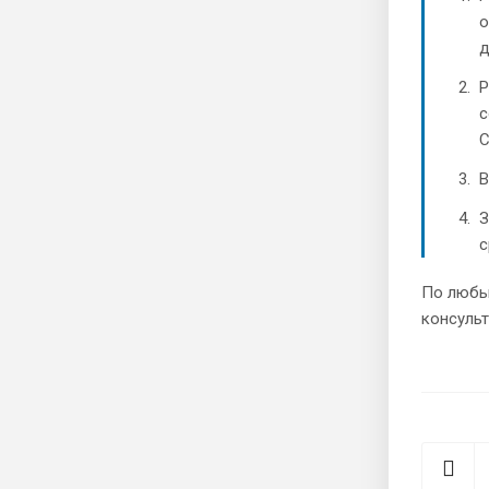
о
д
Р
с
С
В
З
с
По любы
консульт