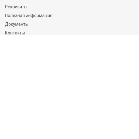
Реквизиты
Полезная информация
Документы
Контакты
Отзывы
Услуги
Независимая оценка
Независимая экспертиза
О компании
Информация
Конфиденциальность и ФЗ-152
Пользовательское соглашение
Политика обработки персональных данных и информации
Контакты