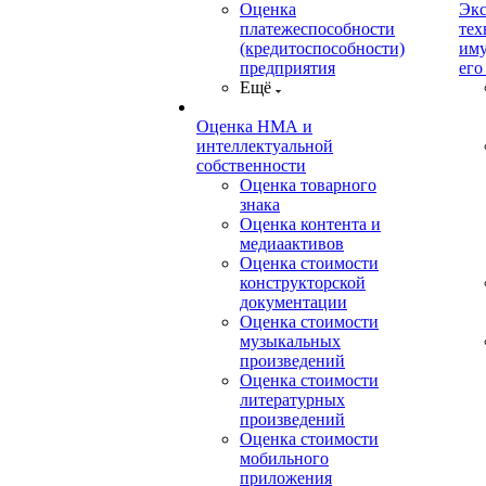
Оценка
Экс
платежеспособности
тех
(кредитоспособности)
иму
предприятия
его
Ещё
Оценка НМА и
интеллектуальной
собственности
Оценка товарного
знака
Оценка контента и
медиаактивов
Оценка стоимости
конструкторской
документации
Оценка стоимости
музыкальных
произведений
Оценка стоимости
литературных
произведений
Оценка стоимости
мобильного
приложения