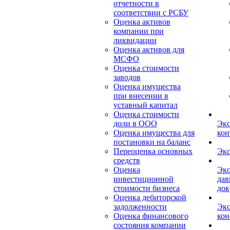
отчетности в
соответствии с РСБУ
Оценка активов
компании при
ликвидации
Оценка активов для
МСФО
Оценка стоимости
заводов
Оценка имущества
при внесении в
уставный капитал
Оценка стоимости
доли в ООО
Экс
Оценка имущества для
кон
постановки на баланс
Переоценка основных
Экс
средств
Оценка
Экс
инвестиционной
дав
стоимости бизнеса
док
Оценка дебиторской
задолженности
Экс
Оценка финансового
кон
состояния компании