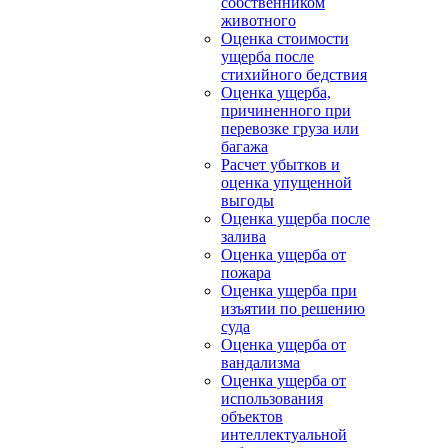
собственником
животного
Оценка стоимости
ущерба после
стихийного бедствия
Оценка ущерба,
причиненного при
перевозке груза или
багажа
Расчет убытков и
оценка упущенной
выгоды
Оценка ущерба после
залива
Оценка ущерба от
пожара
Оценка ущерба при
изъятии по решению
суда
Оценка ущерба от
вандализма
Оценка ущерба от
использования
объектов
интеллектуальной