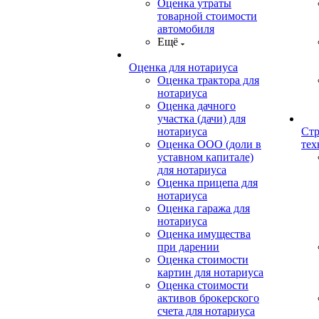
Оценка утраты
товарной стоимости
автомобиля
Ещё
Оценка для нотариуса
Оценка трактора для
нотариуса
Оценка дачного
участка (дачи) для
нотариуса
Стр
Оценка ООО (доли в
тех
уставном капитале)
для нотариуса
Оценка прицепа для
нотариуса
Оценка гаража для
нотариуса
Оценка имущества
при дарении
Оценка стоимости
картин для нотариуса
Оценка стоимости
активов брокерского
счета для нотариуса