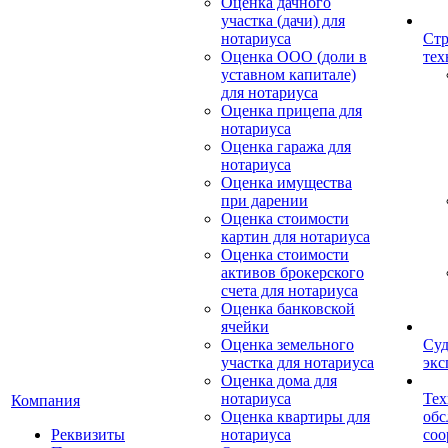
Оценка дачного
участка (дачи) для
нотариуса
Стр
Оценка ООО (доли в
тех
уставном капитале)
для нотариуса
Оценка прицепа для
нотариуса
Оценка гаража для
нотариуса
Оценка имущества
при дарении
Оценка стоимости
картин для нотариуса
Оценка стоимости
активов брокерского
счета для нотариуса
Оценка банковской
ячейки
Оценка земельного
Суд
участка для нотариуса
экс
Оценка дома для
нотариуса
Тех
Компания
Оценка квартиры для
обс
Реквизиты
нотариуса
со