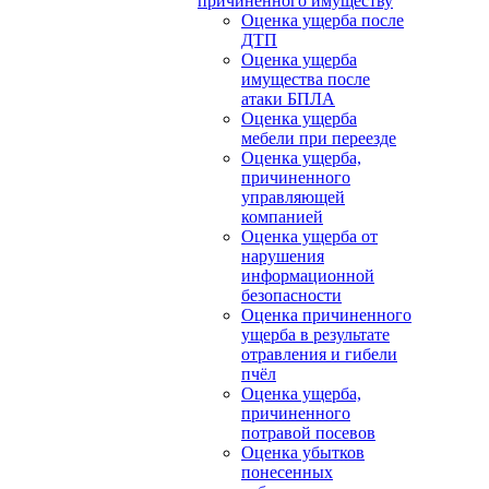
причиненного имуществу
Оценка ущерба после
ДТП
Оценка ущерба
имущества после
атаки БПЛА
Оценка ущерба
мебели при переезде
Оценка ущерба,
причиненного
управляющей
компанией
Оценка ущерба от
нарушения
информационной
безопасности
Оценка причиненного
ущерба в результате
отравления и гибели
пчёл
Оценка ущерба,
причиненного
потравой посевов
Оценка убытков
понесенных