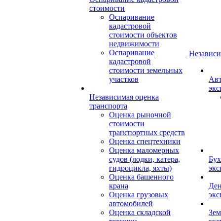
стоимости
Оспаривание
кадастровой
стоимости объектов
недвижимости
Оспаривание
Независи
кадастровой
стоимости земельных
участков
Авт
экс
Независимая оценка
транспорта
Оценка рыночной
стоимости
транспортных средств
Оценка спецтехники
Оценка маломерных
судов (лодки, катера,
Бух
гидроцикла, яхты)
экс
Оценка башенного
крана
Ден
Оценка грузовых
экс
автомобилей
Оценка складской
Зем