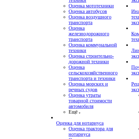
техники
экс
Оценка мототехники
Оценка автобусов
Ин
Оценка воздушного
тех
транспорта
экс
Оценка
железнодорожного
Ком
транспорта
тех
Оценка коммунальной
техники
Лин
Оценка строительно-
экс
дорожной техники
Оценка
Поч
сельскохозяйственного
экс
транспорта и техники
Оценка морских и
Рец
речных судов
экс
Оценка утраты
товарной стоимости
автомобиля
Ещё
Оценка для нотариуса
Оценка трактора для
нотариуса