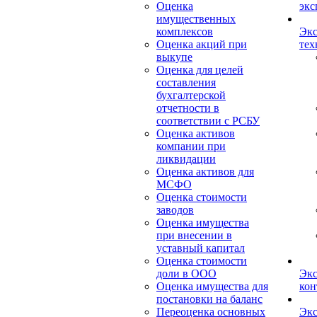
Оценка
экс
имущественных
комплексов
Экс
Оценка акций при
тех
выкупе
Оценка для целей
составления
бухгалтерской
отчетности в
соответствии с РСБУ
Оценка активов
компании при
ликвидации
Оценка активов для
МСФО
Оценка стоимости
заводов
Оценка имущества
при внесении в
уставный капитал
Оценка стоимости
доли в ООО
Экс
Оценка имущества для
кон
постановки на баланс
Переоценка основных
Экс