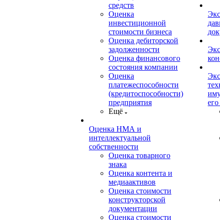
средств
Оценка
Экс
инвестиционной
дав
стоимости бизнеса
док
Оценка дебиторской
задолженности
Экс
Оценка финансового
кон
состояния компании
Оценка
Экс
платежеспособности
тех
(кредитоспособности)
иму
предприятия
его
Ещё
Оценка НМА и
интеллектуальной
собственности
Оценка товарного
знака
Оценка контента и
медиаактивов
Оценка стоимости
конструкторской
документации
Оценка стоимости