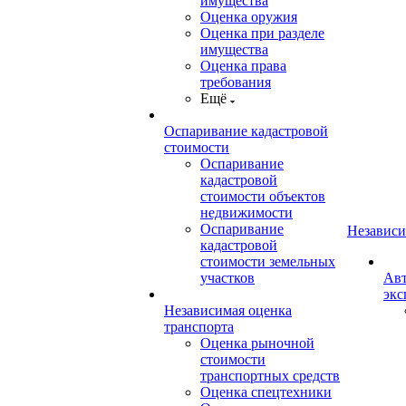
имущества
Оценка оружия
Оценка при разделе
имущества
Оценка права
требования
Ещё
Оспаривание кадастровой
стоимости
Оспаривание
кадастровой
стоимости объектов
недвижимости
Оспаривание
Независи
кадастровой
стоимости земельных
участков
Авт
экс
Независимая оценка
транспорта
Оценка рыночной
стоимости
транспортных средств
Оценка спецтехники