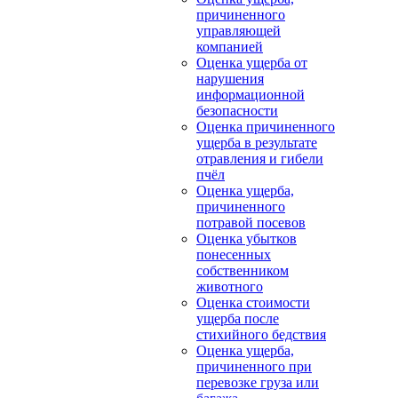
причиненного
управляющей
компанией
Оценка ущерба от
нарушения
информационной
безопасности
Оценка причиненного
ущерба в результате
отравления и гибели
пчёл
Оценка ущерба,
причиненного
потравой посевов
Оценка убытков
понесенных
собственником
животного
Оценка стоимости
ущерба после
стихийного бедствия
Оценка ущерба,
причиненного при
перевозке груза или