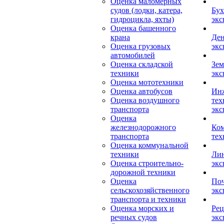
Оценка маломерных
судов (лодки, катера,
Бух
гидроцикла, яхты)
экс
Оценка башенного
крана
Ден
Оценка грузовых
экс
автомобилей
Оценка складской
Зем
техники
экс
Оценка мототехники
Оценка автобусов
Ин
Оценка воздушного
тех
транспорта
экс
Оценка
железнодорожного
Ком
транспорта
тех
Оценка коммунальной
техники
Лин
Оценка строительно-
экс
дорожной техники
Оценка
Поч
сельскохозяйственного
экс
транспорта и техники
Оценка морских и
Рец
речных судов
экс