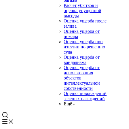
багажа
Расчет убытков и
оценка упущенной
выгоды
Оценка ущерба после
залива
Оценка ущерба от
пожара
Оценка ущерба при
изъятии по решению
суда
Оценка ущерба от
вандализма
Оценка ущерба от
использования
объектов
интеллектуальной
собственности
Оценка повреждений
зеленых насаждений
Ещё