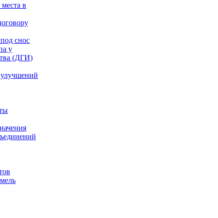
 места в
договору
под снос
па у
тва (ДГИ)
 улучшений
аты
значения
бъединений
тов
емель