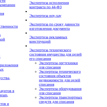
сти
Экспертиза исполнения
 компании
контракта по 44-ФЗ
тия
Экспертиза ноу-хау
Экспертиза по сроку давности
ственности
изготовления документа
в
Экспертиза рекламных
кой
конструкций
Экспертиза технического
состояния имущества для целей
х
его списания
Экспертиза оргтехники
приложения
для списания
ых
Экспертиза технического
состояния объектов
сства,
недвижимости для целей
списания
Экспертиза оборудования
аунтов в
для списания
gram,
Экспертиза транспортных
средств для списания
тов и