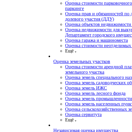
Оценка стоимости парковочного
паркинге
Оценка прав и обязанностей по 
долевого участия (ДДУ)
Оценка объектов недвижимости 
Оценка недвижимости для выку
Департамент городского имущес
Оценка гаража и машиноместа
Оценка стоимости неотделимых
Ещё
Оценка земельных участков
Оценка стоимости арендной пл
земельного участка
Оценка земель специального на
Оценка земель садоводческих о
Оценка земель ИЖС
Оценка земель лесного фонда
Оценка земель промышленности
Оценка земель населенных пунк
Оценка сельскохозяйственных з
Оценка сервитута
Ещё
Независимая оценка имущества