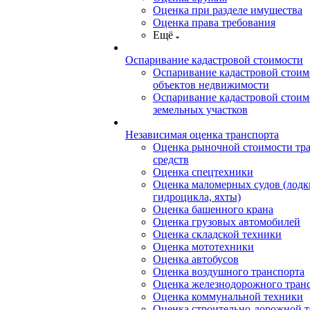
Оценка при разделе имущества
Оценка права требования
Ещё
Оспаривание кадастровой стоимости
Оспаривание кадастровой стоим
объектов недвижимости
Оспаривание кадастровой стоим
земельных участков
Независимая оценка транспорта
Оценка рыночной стоимости тр
средств
Оценка спецтехники
Оценка маломерных судов (лодки
гидроцикла, яхты)
Оценка башенного крана
Оценка грузовых автомобилей
Оценка складской техники
Оценка мототехники
Оценка автобусов
Оценка воздушного транспорта
Оценка железнодорожного тран
Оценка коммунальной техники
Оценка строительно-дорожной 