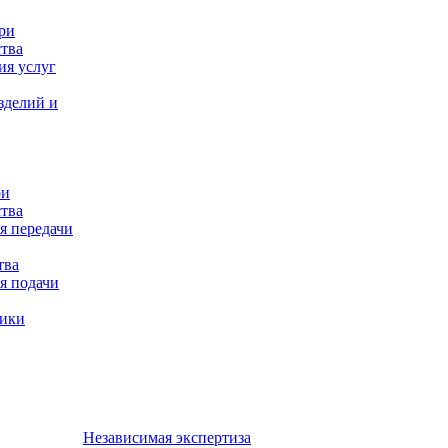
ри
тва
ия услуг
зделий и
ри
тва
я передачи
тва
я подачи
ники
Независимая экспертиза