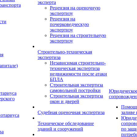
эксперта
ранспорта
Рецензия на оценочную
экспертизу
Рецензия на
сти
почерковедческую
экспертизу
Рецензия на строительную
экспертизу
Строительно-техническая
ля
экспертиза
Независимая строительно-
апитале)
техническая экспертиза
недвижимости после атаки
БПЛА
Строительная экспертиза
самовольной постройки
Юридическо
отариуса
Строительная экспертиза
сопровожден
ерского
окон и дверей
Помощь
Судебная оценочная экспертиза
заливе
нотариуса
Юридич
Техническое обследование
сопров
зданий и сооружений
по защ
ва
потреб