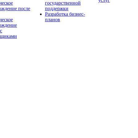
услуг
еское
государственной
ождение после
поддержки
Разработка бизнес-
еское
планов
ождение
с
йщиками