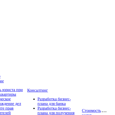
е
ие
 юриста при
Консалтинг
 квартиры
еское
Разработка бизнес-
ождение дел
плана для банка
ите прав
Разработка бизнес-
Стоимость
ителей
плана для получения