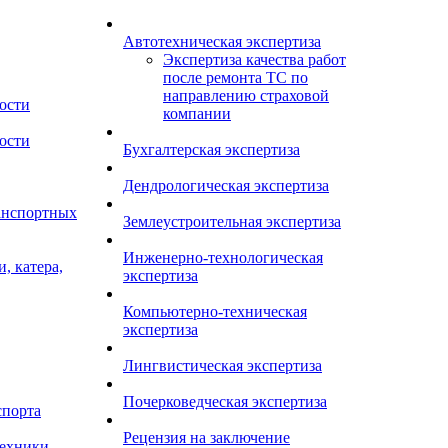
Автотехническая экспертиза
Экспертиза качества работ
после ремонта ТС по
направлению страховой
ости
компании
ости
Бухгалтерская экспертиза
Дендрологическая экспертиза
анспортных
Землеустроительная экспертиза
Инженерно-технологическая
, катера,
экспертиза
Компьютерно-техническая
экспертиза
Лингвистическая экспертиза
Почерковедческая экспертиза
спорта
Рецензия на заключение
техники