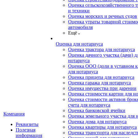
Оценка сельскохозяйственного т
и техники
Оценка морских и речных судов
Оценка утраты товарной стоимо
автомобиля
Ещё
Оценка для нотариуса
Оценка трактора для нотариуса
Оценка дачного участка (дачи) д
нотариуса
Оценка ООО (доли в уставном к
для нотариуса
Оценка прицепа для нотариуса
Оценка гаража для нотариуса
Оценка имущества при дарении
Оценка стоимости картин для н
Оценка стоимости активов брок
счета для нотариуса
Оценка банковской ячейки
Компания
Оценка земельного участка для 
Оценка дома для нотариуса
Реквизиты
Оценка квартиры для нотариуса
Полезная
Оценка транспорта для наследст
информация