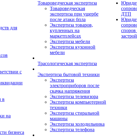
Товароведческая экспертиза
Юридич
Товароведческая
сопров
экспертиза при ущербе
ДТП
после атаки бпла
Юридич
Экспертиза товаров,
сопров
дств для
купленных на
споров 
маркетплейсах
застро
Экспертиза мебели
Экспертиза кухонной
мебели
ксов
Трасологическая экспертиза
ветствии с
Экспертиза бытовой техники
Экспертиза
ликвидации
электроприборов после
скачка напряжения
Экспертиза телевизора
 в
Экспертиза компьютерной
техники
Экспертиза стиральной
ки на
машины
Экспертиза холодильника
Экспертиза телефона
сти бизнеса